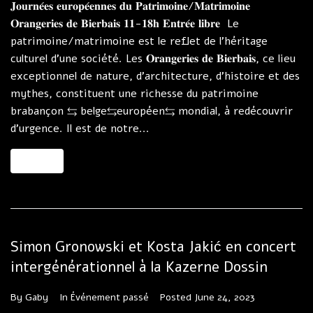
𝐉𝐨𝐮𝐫𝐧𝐞́𝐞𝐬 𝐞𝐮𝐫𝐨𝐩𝐞́𝐞𝐧𝐧𝐞𝐬 𝐝𝐮 𝐏𝐚𝐭𝐫𝐢𝐦𝐨𝐢𝐧𝐞/𝐌𝐚𝐭𝐫𝐢𝐦𝐨𝐢𝐧𝐞
𝐎𝐫𝐚𝐧𝐠𝐞𝐫𝐢𝐞𝐬 𝐝𝐞 𝐁𝐢𝐞𝐫𝐛𝐚𝐢𝐬 𝟏𝟏-𝟏𝟖𝐡 𝐄𝐧𝐭𝐫𝐞́𝐞 𝐥𝐢𝐛𝐫𝐞 Le
patrimoine/matrimoine est le reflet de l’héritage
culturel d’une société. Les 𝐎𝐫𝐚𝐧𝐠𝐞𝐫𝐢𝐞𝐬 𝐝𝐞 𝐁𝐢𝐞𝐫𝐛𝐚𝐢𝐬, ce lieu
exceptionnel de nature, d'architecture, d’histoire et des
mythes, constituent une richesse du patrimoine
brabançon ⇆ belge⇆européen⇆ mondial, à redécouvrir
d’urgence. Il est de notre...
MORE
Simon Gronowski et Kosta Jakić en concert
intergénérationnel à la Kazerne Dossin
By
Gaby
In
Événement passé
Posted
June 24, 2023